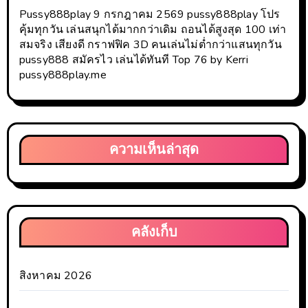
Pussy888play 9 กรกฎาคม 2569 pussy888play โปร
คุ้มทุกวัน เล่นสนุกได้มากกว่าเดิม ถอนได้สูงสุด 100 เท่า
สมจริง เสียงดี กราฟฟิค 3D คนเล่นไม่ต่ำกว่าแสนทุกวัน
pussy888 สมัครไว เล่นได้ทันที Top 76 by Kerri
pussy888play.me
ความเห็นล่าสุด
คลังเก็บ
สิงหาคม 2026