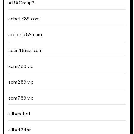
ABAGroup2
abbet789.com
acebet789.com
aden168ss.com
adm289.vip
adm289.vip
adm789.vip
allbestbet
allbet24hr