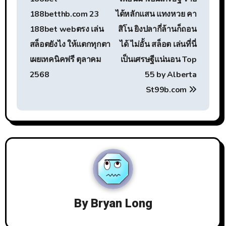
188betthb.com 23
ได้หลักแสน แทงหวย คา
188bet webตรง เล่น
สิโน ยิงปลากี่ล้านก็ถอน
สล็อตยังไง ให้แตกทุกตา
ได้ ไม่อั้น สล็อต เล่นที่นี่
เผยเทคนิคฟรี ตุลาคม
เป็นเศรษฐีแน่นอน Top
2568
55 by Alberta
St99b.com
By
Bryan Long