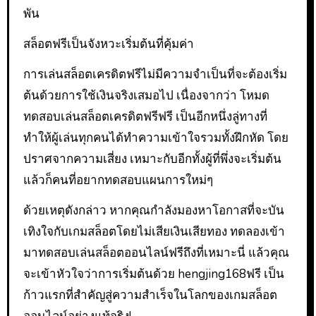
พัน
สล็อตฟรีเป็นจังหวะเริ่มต้นที่คุ้มค่า
การเล่นสล็อตเครดิตฟรีไม่มีความจำเป็นที่จะต้องเริ่ม
ต้นด้วยการใช้เงินจริงเสมอไป เนื่องจากว่า โหมด
ทดสอบเล่นสล็อตเครดิตฟรีฟรี เป็นอีกหนึ่งลู่ทางที่
ทำให้ผู้เล่นทุกคนได้ทำความเข้าใจรวมทั้งฝึกหัด โดย
ปราศจากความเสี่ยง เหมาะกับอีกทั้งผู้ที่พึ่งจะเริ่มต้น
แล้วก็คนที่อยากทดสอบแผนการใหม่ๆ
ด้วยเหตุดังกล่าว หากคุณกำลังมองหาโอกาสที่จะบัน
เทิงใจกับเกมสล็อตโดยไม่เสียเงินเสียทอง ทดลองเข้า
มาทดสอบเล่นสล็อตออนไลน์ฟรีถึงที่เหมาะนี่ แล้วคุณ
จะเข้าหัวใจว่าการเริ่มต้นด้วย hengjing168ฟรี เป็น
ก้าวแรกที่สำคัญสู่ความสำเร็จในโลกของเกมสล็อต