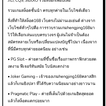
JILI, CQ9, SlotXO รวมทั้งอีกเพียบเลย
รวมเกมสล็อตชั้นนำ ครบทุกค่ายในเว็บไซต์เดียว
สิ่งที่ทำให้สล็อต168 เว็บตรงไม่ผ่านเอเย่นต์ ต่างจาก
เว็บไซต์ทั่วๆไปคือ การรวบรวมเกมhengjing168มา
ไว้ให้เลือกเล่นแบบครบวงจร ผู้เล่นไม่จำเป็นต้อง
สมัครหลายเว็บหรือเปลี่ยนแปลงบัญชีไปมา เนื่องจาก
ที่นี่มีครบทุกค่ายยอดนิยม อย่างเช่น
• PG Slot – ค่ายตามที่ขึ้นชื่อเรื่องภาพกราฟิกสวยสด
งดงาม ฟีเจอร์ทันสมัย โบนัสแตกง่าย
• Joker Gaming – เจ้าของเกมhengjing168คลาสสิก
แล้วก็เกมยิงปลา ที่ได้รับความนิยมมาอย่างยาวนาน
• Pragmatic Play – ค่ายที่เต็มไปด้วยเกมฮิตสุดยอด
แล้วก็สล็อตแตกบ่อยมาก