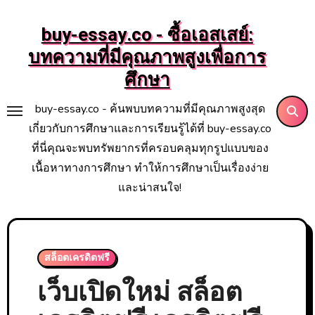
Skip
to
buy-essay.co - ซื้อเอสเสย์:
content
บทความที่มีคุณภาพสูงเพื่อการ
ศึกษา
buy-essay.co - ค้นพบบทความที่มีคุณภาพสูงสุด
เกี่ยวกับการศึกษาและการเรียนรู้ได้ที่ buy-essay.co
ที่นี่คุณจะพบทรัพยากรที่ครอบคลุมทุกรูปแบบของ
เนื้อหาทางการศึกษา ทำให้การศึกษาเป็นเรื่องง่าย
และน่าสนใจ!
สล็อตเครดิตฟรี
เว็บเปิดใหม่ สล็อต