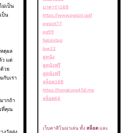
ม่เป็น
บาคาร่า168
เป็น
https://www.pgslot.golf
pgslot77
pg99
fullslotpg
live22
เหตุผล
ดูหนัง
้ว แต่
ดูหนังฟรี
นด้วย
ดูหนังฟรี
กมกับเรา
สล็อต168
https://hongkong456.me
สล็อต66
มากถ้า
ที่คุณ
เว็บคาสิโนน่าเล่น ทั้ง
สล็อต
และ
างวัลสูง