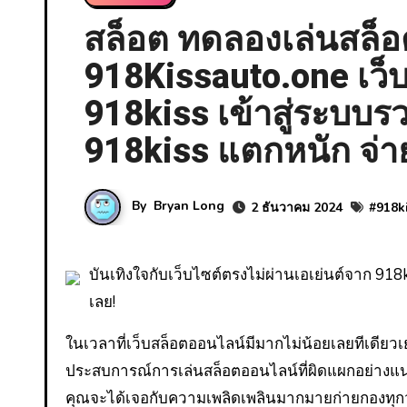
สล็อต ทดลองเล่นสล็อ
918Kissauto.one เว็
918kiss เข้าสู่ระบบร
918kiss แตกหนัก จ่า
By
Bryan Long
2 ธันวาคม 2024
#
918k
บันเทิงใจกับเว็บไซต์ตรงไม่ผ่านเอเย่นต์จาก 918kissauto ได้ทุกๆวัน โปรโมชั่นจัดเต็ม ฝากถอนโอนไว พร้อมแล้วสมัคร
เลย!
ในเวลาที่เว็บสล็อตออนไลน์มีมากไม่น้อยเลยทีเดียว
ประสบการณ์การเล่นสล็อตออนไลน์ที่ผิดแผกอย่างแน
คุณจะได้เจอกับความเพลิดเพลินมากมายก่ายกองทุกวัน