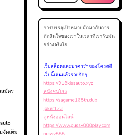
การบรรลุเป้าหมายมักมากับการ
ตัดสินใจของเราในเวลาที่เรารับมัน
อย่างจริงใจ
เว็บสล็อตและบาคาร่าของโครตดี
เว็บนี้เล่นแล้วรวยจัดๆ
https://918kissauto.xyz
หนังชนโรง
https://sagame168th.club
joker123
ดูหนังออนไลน์
sauto
https://www.pussy888play.com
มจัดเต็ม
pussy888