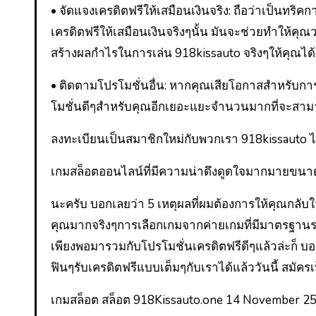
• จัดแจงเครดิตฟรีให้เสมือนเงินจริง: ถือว่าเป็นทริคก
เครดิตฟรีให้เสมือนเงินจริงๆนั้น มันจะช่วยทำให้
สร้างผลกำไรในการเล่น 918kissauto จริงๆให้คุณได้
• ติดตามโปรโมชั่นอื่น: หากคุณเสียโอกาสสำหรับกา
โมชั่นดีๆสำหรับคุณอีกเยอะแยะจำนวนมากที่จะสาม
ลงทะเบียนเป็นสมาชิกใหม่กับพวกเรา 918kissauto 
เกมสล็อตออนไลน์ที่มีความน่าดึงดูดใจมากมายขนาดนี
นะครับ บอกเลยว่า 5 เหตุผลที่ผมต้องการให้คุณกลับ
คุณมากจริงๆการเลือกเกมจากค่ายเกมที่มีมาตรฐาน
เพียงพอมารวมกับโปรโมชั่นเครดิตฟรีดีๆแล้วล่ะก็ บอ
ฟินๆรับเครดิตฟรีแบบเต็มๆกับเราได้แล้ววันนี้ สมัค
เกมสล็อต สล็อต 918Kissauto.one 14 November 2567 Sh