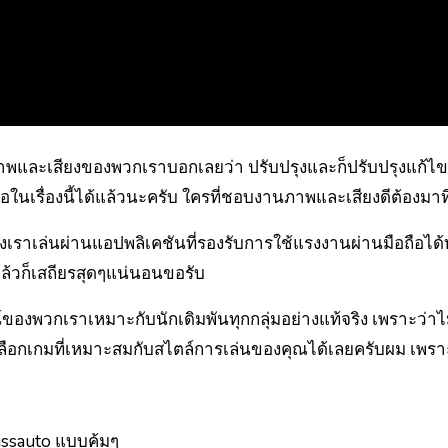
ภาพและเสียงของพวกเราบอกเลยว่า ปรับปรุงและก็ปรับปรุงแก้
ื่อในเรื่องนี้ได้แล้วนะครับ ใครที่ชอบงานภาพและเสียงดีต้องมาที่
องเราเล่นผ่านแอปพลิเคชันที่รองรับการใช้แรงงานผ่านมือถือได
ก แล้วก็เสถียรสุดๆแน่นอนขอรับ
ของพวกเราเหมาะกับนักเดิมพันทุกกลุ่มอย่างแท้จริง เพราะว่าไ
ลือกเกมที่เหมาะสมกับสไตล์การเล่นของคุณได้เลยครับผม เพราะ
ssauto แบบคุ้มๆ