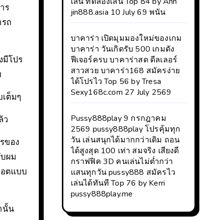
เล่น ทดลองเล่น Top 84 by Ann
การ
jin888.asia 10 July 69 พนัน
ารถ
บาคาร่า เปิดมุมมองใหม่ของเกม
บาคาร่า วันเกิดรับ 500 เกมดัง
งมีโปร
ฟีเจอร์ครบ บาคาร่าสด ดีลเลอร์
สาวสวย บาคาร่า168 สมัครง่าย
ย
ได้โปรไว Top 56 by Tresa
Sexy168c.com 27 July 2569
บเต็มๆ
Pussy888play 9 กรกฎาคม
ล้ว
2569 pussy888play โปรคุ้มทุก
วัน เล่นสนุกได้มากกว่าเดิม ถอน
ไรของ
ได้สูงสุด 100 เท่า สมจริง เสียงดี
ับผม
กราฟฟิค 3D คนเล่นไม่ต่ำกว่า
สล็อตแบบ
แสนทุกวัน pussy888 สมัครไว
เล่นได้ทันที Top 76 by Kerri
pussy888play.me
นั้น