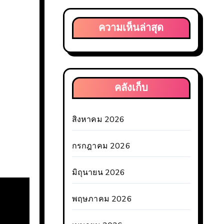
ความเห็นล่าสุด
คลังเก็บ
สิงหาคม 2026
กรกฎาคม 2026
มิถุนายน 2026
พฤษภาคม 2026