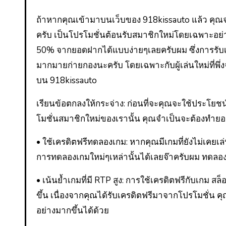
ถ้าหากคุณเข้ามาบนเว็บของ 918kissauto แล้ว คุณจะ
ครับ เป็นโปรโมชั่นต้อนรับสมาชิกใหม่โดยเฉพาะอย่าง
50% จากยอดฝากได้แบบง่ายๆเลยครับผม ซึ่งการรับเ
มากมายก่ายกองนะครับ โดยเฉพาะกับผู้เล่นใหม่ที่พึ
บน 918kissauto
เรียนข้อตกลงให้กระจ่าง: ก่อนที่จะคุณจะใช้ประโย
โมชั่นสมาชิกใหม่ของเรานั้น คุณจำเป็นจะต้องทำยอด
• ใช้เครดิตฟรีทดลองเกม: หากคุณมีเกมที่ยังไม่เค
การทดลองเกมใหม่ๆเหล่านั้นได้เลยจ๊าครับผม ทดลองเ
• เน้นย้ำเกมที่มี RTP สูง: การใช้เครดิตฟรีกับเกม สล
ขึ้น เนื่องจากคุณได้รับเครดิตฟรีมาจากโปรโมชั่น 
อย่างมากขึ้นได้ด้วย