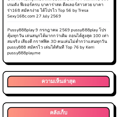
เกมดัง ฟีเจอร์ครบ บาคาร่าสด ดีลเลอร์สาวสวย บาคา
ร่า168 สมัครง่าย ได้โปรไว Top 56 by Tresa
Sexy168c.com 27 July 2569
Pussy888play 9 กรกฎาคม 2569 pussy888play โปร
คุ้มทุกวัน เล่นสนุกได้มากกว่าเดิม ถอนได้สูงสุด 100 เท่า
สมจริง เสียงดี กราฟฟิค 3D คนเล่นไม่ต่ำกว่าแสนทุกวัน
pussy888 สมัครไว เล่นได้ทันที Top 76 by Kerri
pussy888play.me
ความเห็นล่าสุด
คลังเก็บ