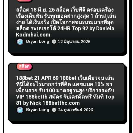
สล็อต 18 มิ.ย. 26 สล็อต เว็บพีจี ครอบเครื่อง
เรื่องเดิมพัน รับทุกยอดฝากสูงสุด 1 ล้าน! เล่น
ง่าย ได้เงินจริง เปิดโอกาสชนะเกมมากที่สุด
สล็อต ระบบออโต้ 24HR Top 92 by Daniela
Kodmhai.com
Bryan Long
12 มิถุนายน 2026
สล็อต
188bet 21 APR 69 188bet เว็บเดียวจบ เล่น
ที่นี่ได้อะไรมากกว่าที่คิด แคชแบค 10% พา
เพื่อนรวย รับ 100 มาตรฐานสูง บริการระดับ
VIP 188betth สมัคร รับเครดิตฟรี ทันที Top
81 by Nick 188betthc.com
Bryan Long
24 กุมภาพันธ์ 2026