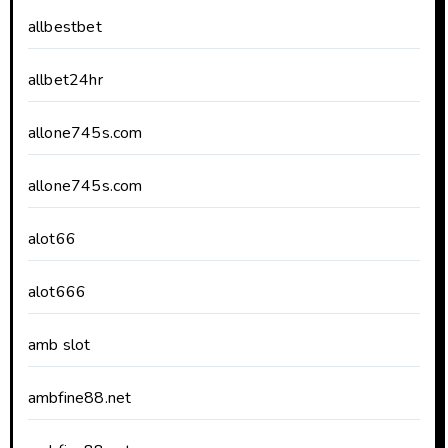
allbestbet
allbet24hr
allone745s.com
allone745s.com
alot66
alot666
amb slot
ambfine88.net