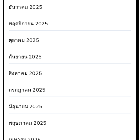
ธันวาคม 2025
พฤศจิกายน 2025
ตุลาคม 2025
กันยายน 2025
สิงหาคม 2025
กรกฎาคม 2025
มิถุนายน 2025
พฤษภาคม 2025
เมษายน 2025