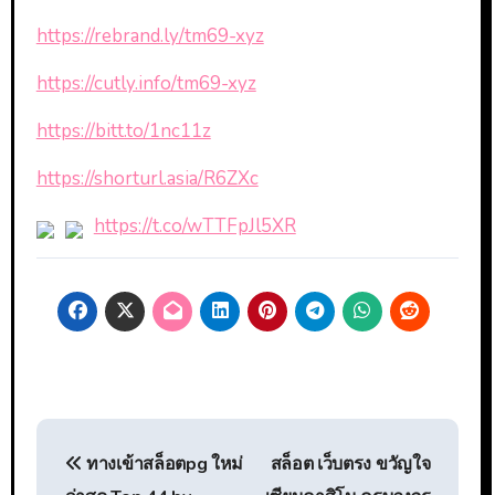
https://rebrand.ly/tm69-xyz
https://cutly.info/tm69-xyz
https://bitt.to/1nc11z
https://shorturl.asia/R6ZXc
https://t.co/wTTFpJl5XR
แนะแนว
ทางเข้าสล็อตpg ใหม่
สล็อต เว็บตรง ขวัญใจ
เรื่อง