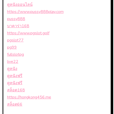
ดูหนังออนไลน์
https://www.pussy888play.com
pussy888
บาคาร่า168
https://www.pgslot.golf
pgslot77
pg99
fullslotpg
live22
ดูหนัง
ดูหนังฟรี
ดูหนังฟรี
สล็อต168
https://hongkong456.me
สล็อต66