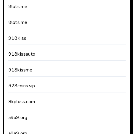
8lots.me
8lots.me
918Kiss
918kissauto
918kissme
928coins.vip
9kpluss.com
a9a9.org
a9a9.org