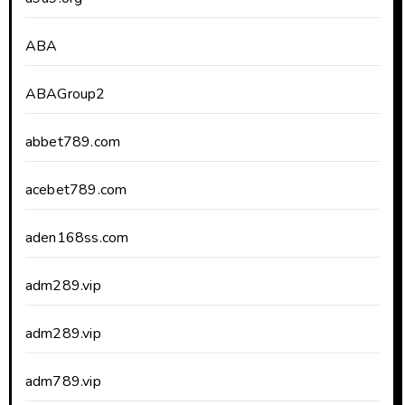
ABA
ABAGroup2
abbet789.com
acebet789.com
aden168ss.com
adm289.vip
adm289.vip
adm789.vip