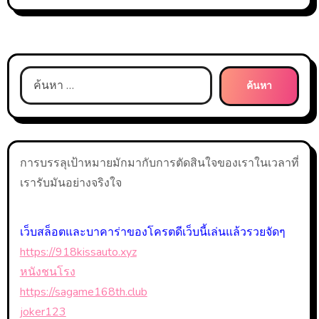
ค้นหา
สำหรับ:
การบรรลุเป้าหมายมักมากับการตัดสินใจของเราในเวลาที่
เรารับมันอย่างจริงใจ
เว็บสล็อตและบาคาร่าของโครตดีเว็บนี้เล่นแล้วรวยจัดๆ
https://918kissauto.xyz
หนังชนโรง
https://sagame168th.club
joker123