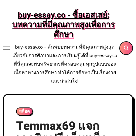
Skip
to
buy-essay.co - ซื้อเอสเสย์:
content
บทความที่มีคุณภาพสูงเพื่อการ
ศึกษา
buy-essay.co - ค้นพบบทความที่มีคุณภาพสูงสุด
เกี่ยวกับการศึกษาและการเรียนรู้ได้ที่ buy-essay.co
ที่นี่คุณจะพบทรัพยากรที่ครอบคลุมทุกรูปแบบของ
เนื้อหาทางการศึกษา ทำให้การศึกษาเป็นเรื่องง่าย
และน่าสนใจ!
สล็อต
Temmax69 แจก