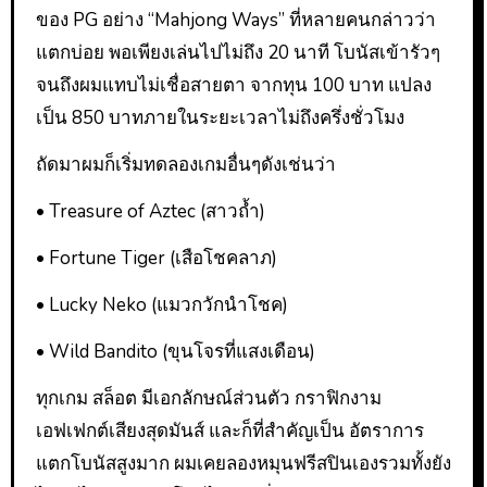
ของ PG อย่าง “Mahjong Ways” ที่หลายคนกล่าวว่า
แตกบ่อย พอเพียงเล่นไปไม่ถึง 20 นาที โบนัสเข้ารัวๆ
จนถึงผมแทบไม่เชื่อสายตา จากทุน 100 บาท แปลง
เป็น 850 บาทภายในระยะเวลาไม่ถึงครึ่งชั่วโมง
ถัดมาผมก็เริ่มทดลองเกมอื่นๆดังเช่นว่า
• Treasure of Aztec (สาวถ้ำ)
• Fortune Tiger (เสือโชคลาภ)
• Lucky Neko (แมวกวักนำโชค)
• Wild Bandito (ขุนโจรที่แสงเดือน)
ทุกเกม สล็อต มีเอกลักษณ์ส่วนตัว กราฟิกงาม
เอฟเฟกต์เสียงสุดมันส์ และก็ที่สำคัญเป็น อัตราการ
แตกโบนัสสูงมาก ผมเคยลองหมุนฟรีสปินเองรวมทั้งยัง