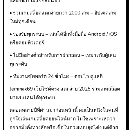
และกิจกรรมแจกสปินฟรี
• รวมเกมสล็อตแตกง่ายกว่า 2000 เกม – อัปเดตเกม
ใหม่ทุกเดือน
• รองรับทุกระบบ – เล่นได้อีกทั้งมือถือ Android / iOS
หรือคอมพิวเตอร์
• ไม่มีอย่างต่ำสำหรับการฝากถอน – เหมาะกับผู้เล่น
ทุกระดับ
• ทีมงานซัพพอร์ต 24 ชั่วโมง – ตอบไว ดูแลดี
temmax69 เว็บไซต์ตรง แตกง่าย 2025 รวมเกมสล็อต
มาแรง เล่นได้ทุกระบบ
ตลอดหลายปีที่ผ่านมาก่อนหน้านี้ ผมเป็นหนึ่งในคนที่
ถูกใจเล่นเกมสล็อตออนไลน์มาก ไม่ใช่เพราะเหตุว่า
อยากมั่งคั่งทางลัดหรือเชื่อในดวงแบบสุดโต่ง แต่ด้วย