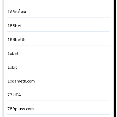
168สล็อต
188bet
188betth
1xbet
1xbit
1xgameth.com
77UFA
789pluss.com