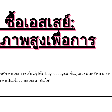
ซื้อเอสเสย์:
ภาพสูงเพื่อการ
ศึกษาและการเรียนรู้ได้ที่ buy-essay.co ที่นี่คุณจะพบทรัพยากรที่
าเป็นเรื่องง่ายและน่าสนใจ!