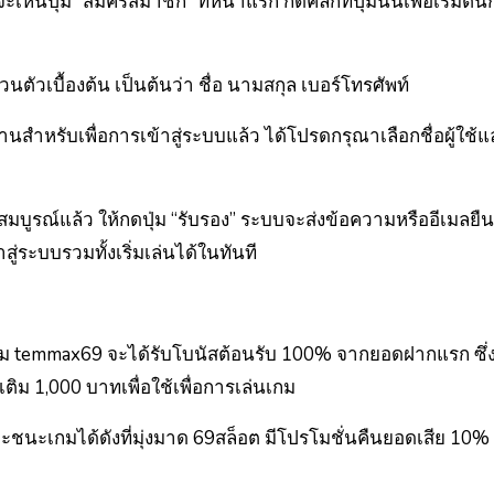
จะเห็นปุ่ม “สมัครสมาชิก” ที่หน้าแรก กดคลิกที่ปุ่มนั้นเพื่อเริ่มต้น
ตัวเบื้องต้น เป็นต้นว่า ชื่อ นามสกุล เบอร์โทรศัพท์
หัสผ่านสำหรับเพื่อการเข้าสู่ระบบแล้ว ได้โปรดกรุณาเลือกชื่อผู้ใช้แ
มบูรณ์แล้ว ให้กดปุ่ม “รับรอง” ระบบจะส่งข้อความหรืออีเมลยื
ู่ระบบรวมทั้งเริ่มเล่นได้ในทันที
่วม temmax69 จะได้รับโบนัสต้อนรับ 100% จากยอดฝากแรก ซึ่ง
ติม 1,000 บาทเพื่อใช้เพื่อการเล่นเกม
จะชนะเกมได้ดังที่มุ่งมาด 69สล็อต มีโปรโมชั่นคืนยอดเสีย 10% ให