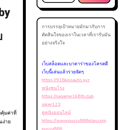
by
การบรรลุเป้าหมายมักมากับการ
ย
ตัดสินใจของเราในเวลาที่เรารับมัน
อย่างจริงใจ
เว็บสล็อตและบาคาร่าของโครตดี
เว็บนี้เล่นแล้วรวยจัดๆ
https://918kissauto.xyz
หนังชนโรง
https://sagame168th.club
joker123
ดูหนังออนไลน์
้มค่าที่
https://www.pussy888play.com
นง่าย
pussy888