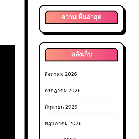
ความเห็นล่าสุด
คลังเก็บ
สิงหาคม 2026
กรกฎาคม 2026
มิถุนายน 2026
พฤษภาคม 2026