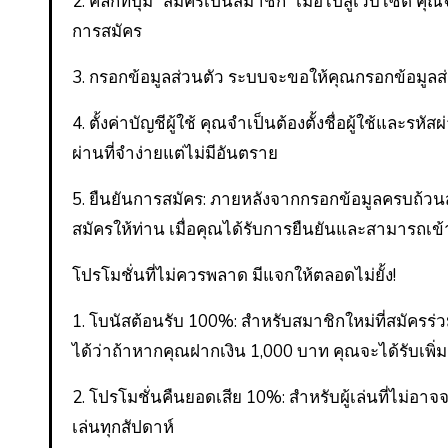
2. คลิกที่ปุ่ม “สมัครเป็นสมาชิก” เมื่อไปสู่เว็บไซต์ คุณ
การสมัคร
3. กรอกข้อมูลส่วนตัว ระบบจะขอให้คุณกรอกข้อมูลส่วน
4. ตั้งค่าบัญชีผู้ใช้ คุณจำเป็นต้องตั้งชื่อผู้ใช้และร
ผ่านที่จำง่ายแต่ไม่มีอันตราย
5. ยืนยันการสมัคร: ภายหลังจากกรอกข้อมูลครบถ้วนส
สมัครให้ท่าน เมื่อคุณได้รับการยืนยันและสามารถเข้าส
โปรโมชั่นที่ไม่ควรพลาด มีแจกให้ตลอดไม่ยั้ง!
1. โบนัสต้อนรับ 100%: สำหรับสมาชิกใหม่ที่สมัครร
ได้ว่าถ้าหากคุณฝากเงิน 1,000 บาท คุณจะได้รับเพิ่มเ
2. โปรโมชั่นคืนยอดเสีย 10%: สำหรับผู้เล่นที่ไม่อาจ
เล่นทุกสัปดาห์