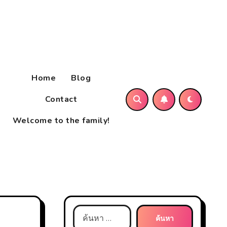
Home
Blog
Contact
Welcome to the family!
ค้นหา
สำหรับ: