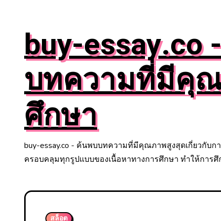
Skip
to
buy-essay.co - 
content
บทความที่มีคุณ
ศึกษา
buy-essay.co - ค้นพบบทความที่มีคุณภาพสูงสุดเกี่ยวกับการ
ครอบคลุมทุกรูปแบบของเนื้อหาทางการศึกษา ทำให้การศึกษ
สล็อต