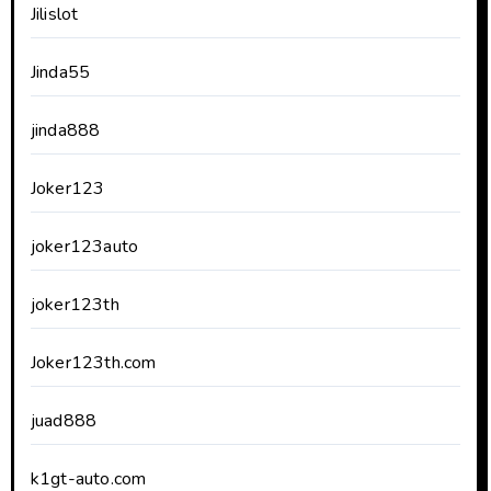
Jilislot
Jinda55
jinda888
Joker123
joker123auto
joker123th
Joker123th.com
juad888
k1gt-auto.com