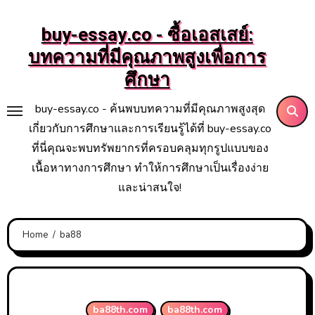
Skip
to
buy-essay.co - ซื้อเอสเสย์:
content
บทความที่มีคุณภาพสูงเพื่อการ
ศึกษา
buy-essay.co - ค้นพบบทความที่มีคุณภาพสูงสุด
เกี่ยวกับการศึกษาและการเรียนรู้ได้ที่ buy-essay.co
ที่นี่คุณจะพบทรัพยากรที่ครอบคลุมทุกรูปแบบของ
เนื้อหาทางการศึกษา ทำให้การศึกษาเป็นเรื่องง่าย
และน่าสนใจ!
Home
ba88
ba88th.com
ba88th.com