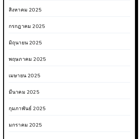
สิงหาคม 2025
กรกฎาคม 2025
มิถุนายน 2025
พฤษภาคม 2025
เมษายน 2025
มีนาคม 2025
กุมภาพันธ์ 2025
มกราคม 2025