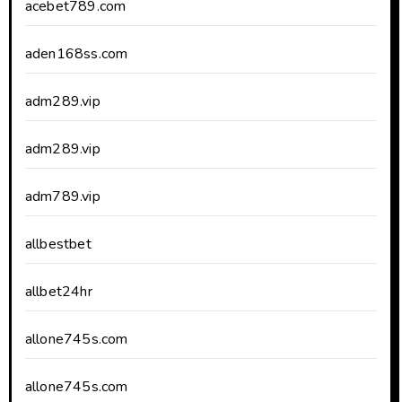
acebet789.com
aden168ss.com
adm289.vip
adm289.vip
adm789.vip
allbestbet
allbet24hr
allone745s.com
allone745s.com