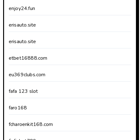
enjoy24.fun
erisauto.site
erisauto.site
etbet16888.com
eu369clubs.com
fafa 123 slot
faro168
fcharoenkit168.com