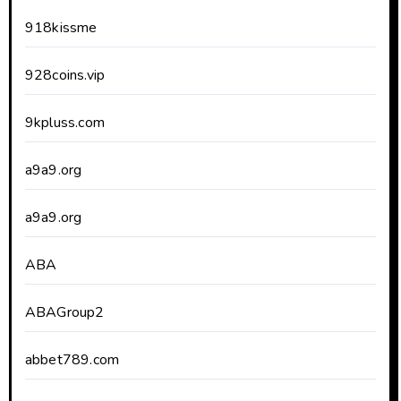
918kissme
928coins.vip
9kpluss.com
a9a9.org
a9a9.org
ABA
ABAGroup2
abbet789.com