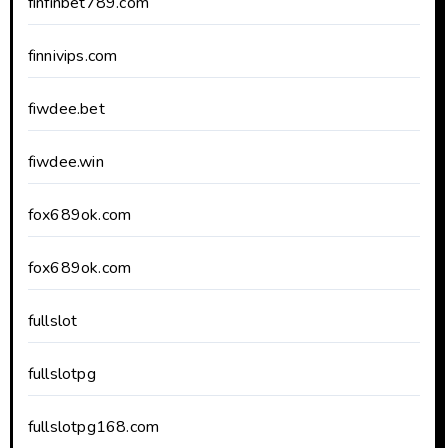
finfinbet789.com
finnivips.com
fiwdee.bet
fiwdee.win
fox689ok.com
fox689ok.com
fullslot
fullslotpg
fullslotpg168.com