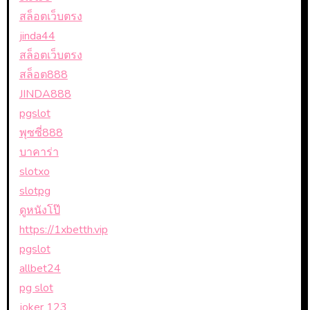
สล็อตเว็บตรง
jinda44
สล็อตเว็บตรง
สล็อต888
JINDA888
pgslot
พุซซี่888
บาคาร่า
slotxo
slotpg
ดูหนังโป๊
https://1xbetth.vip
pgslot
allbet24
pg slot
joker 123