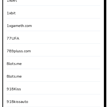
1xbet
1xbit
1xgameth.com
77UFA
789pluss.com
8lots.me
8lots.me
918Kiss
918kissauto