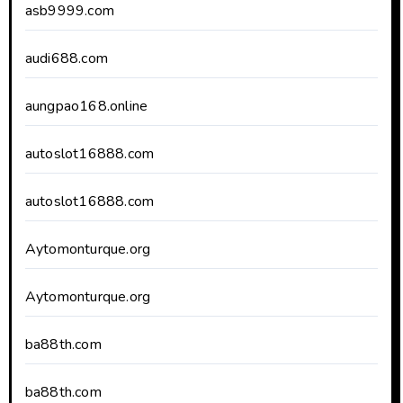
asb9999.com
audi688.com
aungpao168.online
autoslot16888.com
autoslot16888.com
Aytomonturque.org
Aytomonturque.org
ba88th.com
ba88th.com