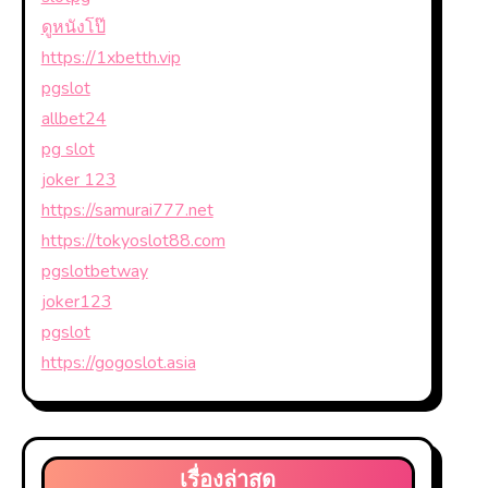
ดูหนังโป๊
https://1xbetth.vip
pgslot
allbet24
pg slot
joker 123
https://samurai777.net
https://tokyoslot88.com
pgslotbetway
joker123
pgslot
https://gogoslot.asia
เรื่องล่าสุด