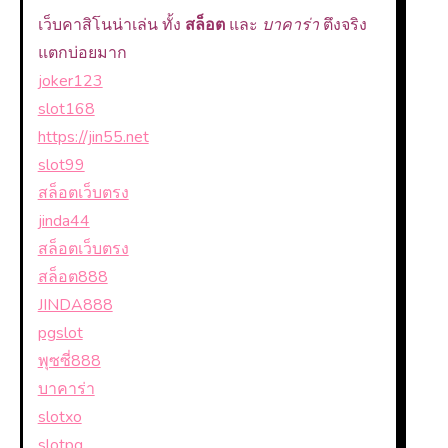
เว็บคาสิโนน่าเล่น ทั้ง
สล็อต
และ
บาคาร่า
ตึงจริง
แตกบ่อยมาก
joker123
slot168
https://jin55.net
slot99
สล็อตเว็บตรง
jinda44
สล็อตเว็บตรง
สล็อต888
JINDA888
pgslot
พุซซี่888
บาคาร่า
slotxo
slotpg