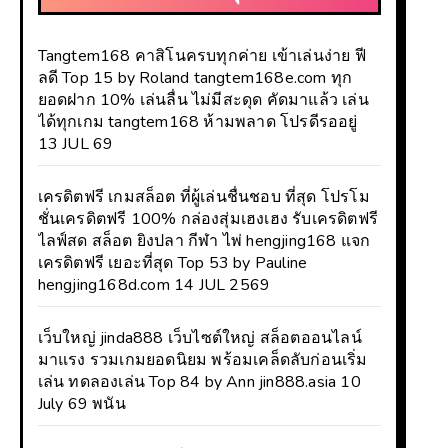
Tangtem168 คาสิโนครบทุกค่าย เข้าเล่นง่าย ฟี
ลดี Top 15 by Roland tangtem168e.com ทุก
ยอดฝาก 10% เล่นลื่น ไม่มีสะดุด คัดมาแล้ว เล่น
ได้ทุกเกม tangtem168 ห้ามพลาด โปรดีรออยู่
13 JUL 69
เครดิตฟรี เกมสล็อต ที่ผู้เล่นชื่นชอบ ที่สุด โปรโม
ชั่นเครดิตฟรี 100% กล่องสุ่มเฮงเฮง รับเครดิตฟรี
ไลฟ์สด สล็อต ยิงปลา กีฬา ไพ่ hengjing168 แจก
เครดิตฟรี เยอะที่สุด Top 53 by Pauline
hengjing168d.com 14 JUL 2569
เว็บใหญ่ jinda888 เว็บไซต์ใหญ่ สล็อตออนไลน์
มาแรง รวมเกมยอดนิยม พร้อมเคล็ดลับก่อนเริ่ม
เล่น ทดลองเล่น Top 84 by Ann jin888.asia 10
July 69 พนัน