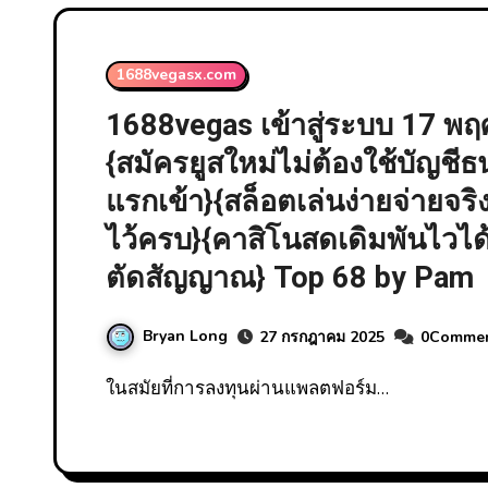
1688vegasx.com
1688vegas เข้าสู่ระบบ 17 พ
{สมัครยูสใหม่ไม่ต้องใช้บัญชีธน
แรกเข้า}{สล็อตเล่นง่ายจ่ายจร
ไว้ครบ}{คาสิโนสดเดิมพันไวได้เ
ตัดสัญญาณ} Top 68 by Pam
Bryan Long
27 กรกฎาคม 2025
0Comme
ในสมัยที่การลงทุนผ่านแพลตฟอร์ม…