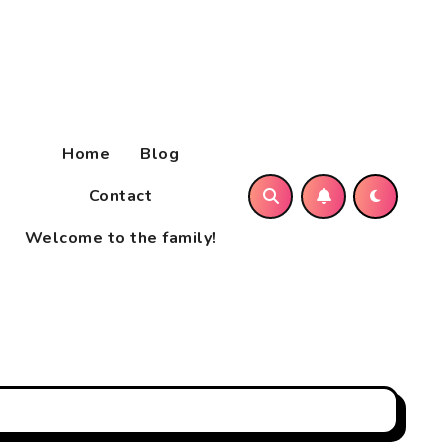
Home
Blog
Contact
Welcome to the family!