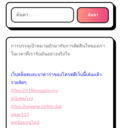
ค้นหา
สำหรับ:
การบรรลุเป้าหมายมักมากับการตัดสินใจของเรา
ในเวลาที่เรารับมันอย่างจริงใจ
เว็บสล็อตและบาคาร่าของโครตดีเว็บนี้เล่นแล้ว
รวยจัดๆ
https://918kissauto.xyz
หนังชนโรง
https://sagame168th.club
joker123
ดูหนังออนไลน์