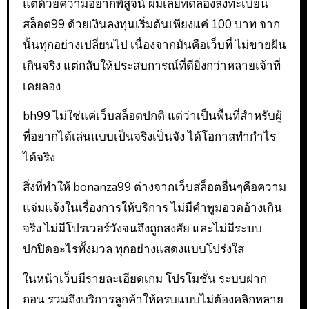
แต่ด้วยความอยากพิสูจน์ ผมเลยทดลองลงทะเบียน
สล็อต99 ด้วยเงินลงทุนเริ่มต้นเพียงแค่ 100 บาท จาก
นั้นทุกอย่างเปลี่ยนไป เนื่องจากมันคือเว็บที่ ไม่ขายฝัน
เกินจริง แต่กลับให้ประสบการณ์ที่ดียิ่งกว่าหลายเจ้าที่
เคยลอง
bh99 ไม่ใช่แค่เว็บสล็อตปกติ แต่ว่าเป็นพื้นที่สำหรับผู้
ที่อยากได้เล่นแบบเป็นจริงเป็นจัง ได้โอกาสทำกำไร
ได้จริง
สิ่งที่ทำให้ bonanza99 ต่างจากเว็บสล็อตอื่นๆคือความ
แจ่มแจ้งในเรื่องการให้บริการ ไม่มีคำพูมอวดอ้างเกิน
จริง ไม่มีโปรเวอร์วังจนถึงถูกสงสัย และไม่มีระบบ
ปกปิดอะไรทั้งมวล ทุกอย่างแสดงแบบโปร่งใส
ในหน้าเว็บมีรายละเอียดเกม โปรโมชั่น ระบบฝาก
ถอน รวมถึงบริการลูกค้าให้ครบแบบไม่ต้องคลิกหลาย