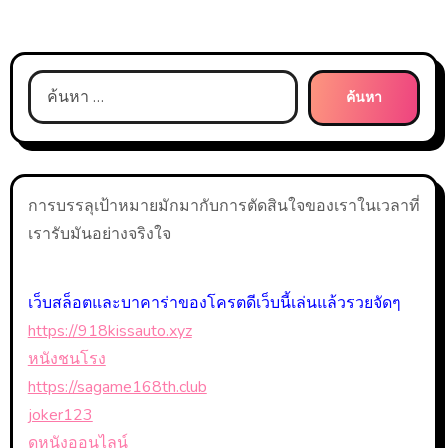
ค้นหา
สำหรับ:
การบรรลุเป้าหมายมักมากับการตัดสินใจของเราในเวลาที่
เรารับมันอย่างจริงใจ
เว็บสล็อตและบาคาร่าของโครตดีเว็บนี้เล่นแล้วรวยจัดๆ
https://918kissauto.xyz
หนังชนโรง
https://sagame168th.club
joker123
ดูหนังออนไลน์