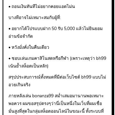
• ถอนเงินทันทีไม่อยากคอยแอดไม่น
บางทีอาจไม่เหมาะสมกับผู้ที่:
• อยากได้โปรแบบฝาก 50 รับ 5,000 แล้วไม่ยินยอม
อ่านข้อจำกัด
• หวังมั่งคั่งในคืนเดียว
• ชอบเล่นเกมคาสิโนสดหรือกีฬา (เพราะเหตุว่า bh99
เน้นย้ำสล็อตเป็นหลัก)
สรุปประสบการณ์ทั้งหมดที่มีต่อเว็บไซต์ bh99 แบบไม่
อวยเกินจริง
ภายหลังเล่น bonanza99 สม่ำเสมอมานานพอเหมาะ
พอควร ผมขอสรุปตรงๆว่านี่เป็นหนึ่งในเว็บที่ผมเชื่อ
มั่นสูงที่สุดในกลุ่มสล็อตออนไลน์ในขณะนี้ ทั้งระบบที่