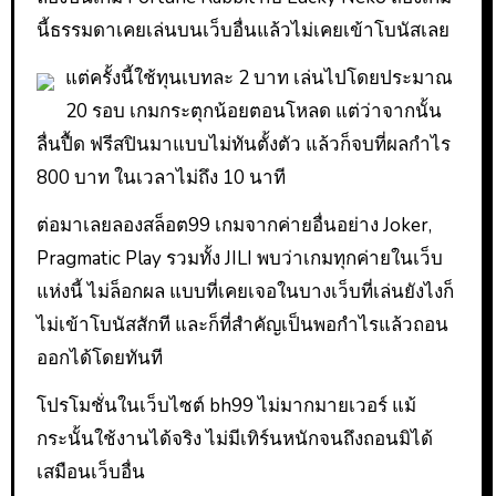
นี้ธรรมดาเคยเล่นบนเว็บอื่นแล้วไม่เคยเข้าโบนัสเลย
แต่ครั้งนี้ใช้ทุนเบทละ 2 บาท เล่นไปโดยประมาณ
20 รอบ เกมกระตุกน้อยตอนโหลด แต่ว่าจากนั้น
ลื่นปื้ด ฟรีสปินมาแบบไม่ทันตั้งตัว แล้วก็จบที่ผลกำไร
800 บาท ในเวลาไม่ถึง 10 นาที
ต่อมาเลยลองสล็อต99 เกมจากค่ายอื่นอย่าง Joker,
Pragmatic Play รวมทั้ง JILI พบว่าเกมทุกค่ายในเว็บ
แห่งนี้ ไม่ล็อกผล แบบที่เคยเจอในบางเว็บที่เล่นยังไงก็
ไม่เข้าโบนัสสักที และก็ที่สำคัญเป็นพอกำไรแล้วถอน
ออกได้โดยทันที
โปรโมชั่นในเว็บไซต์ bh99 ไม่มากมายเวอร์ แม้
กระนั้นใช้งานได้จริง ไม่มีเทิร์นหนักจนถึงถอนมิได้
เสมือนเว็บอื่น