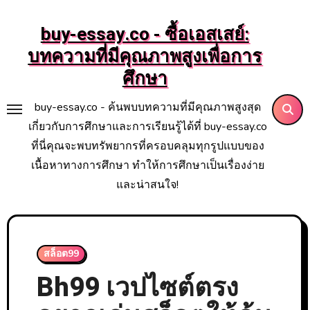
Skip
to
buy-essay.co - ซื้อเอสเสย์:
content
บทความที่มีคุณภาพสูงเพื่อการ
ศึกษา
buy-essay.co - ค้นพบบทความที่มีคุณภาพสูงสุด
เกี่ยวกับการศึกษาและการเรียนรู้ได้ที่ buy-essay.co
ที่นี่คุณจะพบทรัพยากรที่ครอบคลุมทุกรูปแบบของ
เนื้อหาทางการศึกษา ทำให้การศึกษาเป็นเรื่องง่าย
และน่าสนใจ!
สล็อต99
Bh99 เวปไซต์ตรง