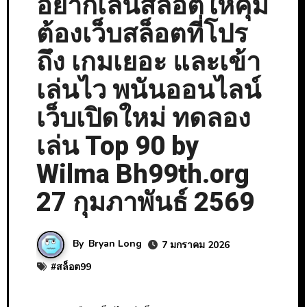
อยากเล่นสล็อตให้คุ้ม
ต้องเว็บสล็อตที่โปร
ถึง เกมเยอะ และเข้า
เล่นไว พนันออนไลน์
เว็บเปิดใหม่ ทดลอง
เล่น Top 90 by
Wilma Bh99th.org
27 กุมภาพันธ์ 2569
By
Bryan Long
7 มกราคม 2026
#
สล็อต99