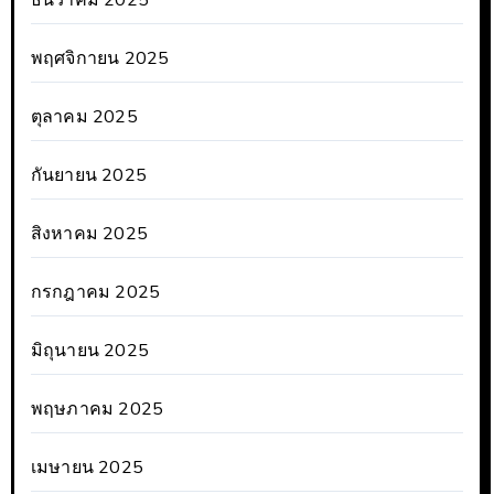
ธันวาคม 2025
พฤศจิกายน 2025
ตุลาคม 2025
กันยายน 2025
สิงหาคม 2025
กรกฎาคม 2025
มิถุนายน 2025
พฤษภาคม 2025
เมษายน 2025