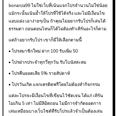
bonanza99 ไม่ใช่เว็บที่เน้นแจกโปรจำนวนไม่ใช่น้อย
แม้กระนั้นเน้นย้ำให้โปรที่ใช้ได้จริง และไม่มีเงื่อนไข
แอบแฝง เอาง่ายๆเป็น ถ้าคุณไม่อยากรับโปรก็เล่นได้
ธรรมดา ถอนตอนไหนก็ได้ไม่ต้องทำเทิร์นอะไรก็ตาม
แต่ถ้าอยากรับโปร เขาก็มีให้เลือกตามนี้
• โปรสมาชิกใหม่ ฝาก 100 รับเพิ่ม 50
• โปรฝากประจำทุกวี่ทุกวัน รับโบนัสสะสม
• โปรคืนยอดเสีย 5% รายสัปดาห์
• โปรวันเกิด แจกเครดิตฟรีโดยไม่ต้องทำกิจกรรม
แต่ละโปรจะมีเงื่อนไขที่เขียนไว้ชัดเจน ได้แก่ เทิร์น
ไม่เกิน 5 เท่า ไม่มีลิมิตถอน ไม่มีการจำกัดยอดการ
เล่นเหมือนบางเว็บไซต์ที่รับโปรแล้วจำเป็นต้องเล่น