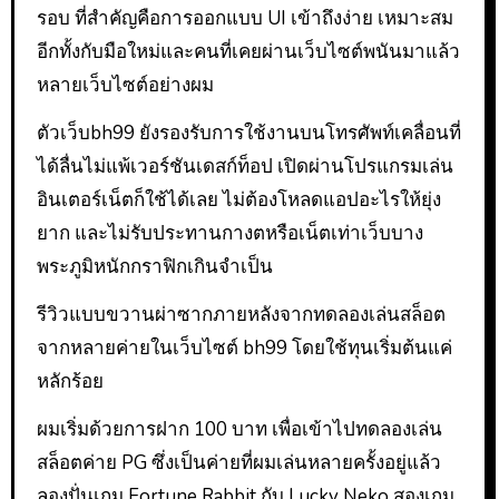
รอบ ที่สำคัญคือการออกแบบ UI เข้าถึงง่าย เหมาะสม
อีกทั้งกับมือใหม่และคนที่เคยผ่านเว็บไซต์พนันมาแล้ว
หลายเว็บไซต์อย่างผม
ตัวเว็บbh99 ยังรองรับการใช้งานบนโทรศัพท์เคลื่อนที่
ได้ลื่นไม่แพ้เวอร์ชันเดสก์ท็อป เปิดผ่านโปรแกรมเล่น
อินเตอร์เน็ตก็ใช้ได้เลย ไม่ต้องโหลดแอปอะไรให้ยุ่ง
ยาก และไม่รับประทานกางตหรือเน็ตเท่าเว็บบาง
พระภูมิหนักกราฟิกเกินจำเป็น
รีวิวแบบขวานผ่าซากภายหลังจากทดลองเล่นสล็อต
จากหลายค่ายในเว็บไซต์ bh99 โดยใช้ทุนเริ่มต้นแค่
หลักร้อย
ผมเริ่มด้วยการฝาก 100 บาท เพื่อเข้าไปทดลองเล่น
สล็อตค่าย PG ซึ่งเป็นค่ายที่ผมเล่นหลายครั้งอยู่แล้ว
ลองปั่นเกม Fortune Rabbit กับ Lucky Neko สองเกม