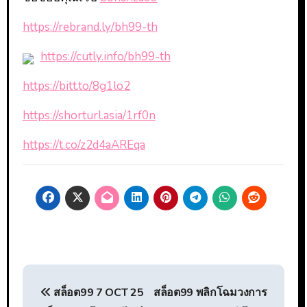
https://rebrand.ly/bh99-th
https://cutly.info/bh99-th
https://bitt.to/8g1lo2
https://shorturl.asia/1rf0n
https://t.co/z2d4aAREqa
แนะแนว
สล็อต99 7 OCT 25
สล็อต99 พลิกโฉมวงการ
เรื่อง