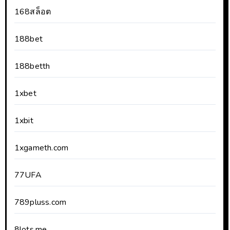
168สล็อต
188bet
188betth
1xbet
1xbit
1xgameth.com
77UFA
789pluss.com
8lots.me