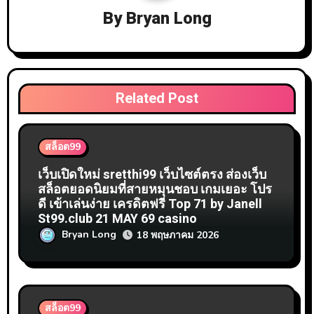
By
Bryan Long
Related Post
สล็อต99
เว็บเปิดใหม่ sretthi99 เว็บไซต์ตรง ส่องเว็บ
สล็อตยอดนิยมที่สายหมุนชอบ เกมเยอะ โปร
ดี เข้าเล่นง่าย เครดิตฟรี Top 71 by Janell
St99.club 21 MAY 69 casino
Bryan Long
18 พฤษภาคม 2026
สล็อต99