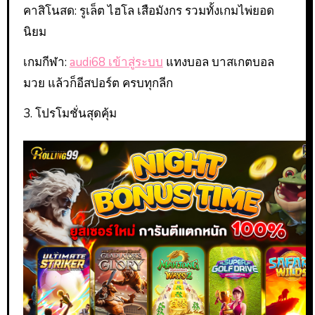
คาสิโนสด: รูเล็ต ไฮโล เสือมังกร รวมทั้งเกมไพ่ยอด
นิยม
เกมกีฬา:
audi68 เข้าสู่ระบบ
แทงบอล บาสเกตบอล
มวย แล้วก็อีสปอร์ต ครบทุกลีก
3. โปรโมชั่นสุดคุ้ม