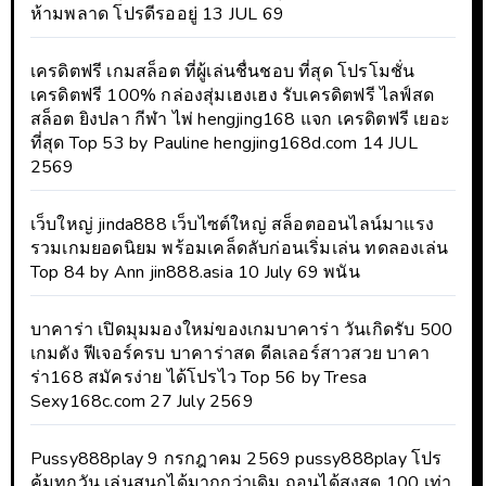
ห้ามพลาด โปรดีรออยู่ 13 JUL 69
เครดิตฟรี เกมสล็อต ที่ผู้เล่นชื่นชอบ ที่สุด โปรโมชั่น
เครดิตฟรี 100% กล่องสุ่มเฮงเฮง รับเครดิตฟรี ไลฟ์สด
สล็อต ยิงปลา กีฬา ไพ่ hengjing168 แจก เครดิตฟรี เยอะ
ที่สุด Top 53 by Pauline hengjing168d.com 14 JUL
2569
เว็บใหญ่ jinda888 เว็บไซต์ใหญ่ สล็อตออนไลน์มาแรง
รวมเกมยอดนิยม พร้อมเคล็ดลับก่อนเริ่มเล่น ทดลองเล่น
Top 84 by Ann jin888.asia 10 July 69 พนัน
บาคาร่า เปิดมุมมองใหม่ของเกมบาคาร่า วันเกิดรับ 500
เกมดัง ฟีเจอร์ครบ บาคาร่าสด ดีลเลอร์สาวสวย บาคา
ร่า168 สมัครง่าย ได้โปรไว Top 56 by Tresa
Sexy168c.com 27 July 2569
Pussy888play 9 กรกฎาคม 2569 pussy888play โปร
คุ้มทุกวัน เล่นสนุกได้มากกว่าเดิม ถอนได้สูงสุด 100 เท่า