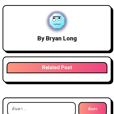
By
Bryan Long
Related Post
ค้นหา
สำหรับ: