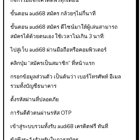
กิจกรรมแจกเครดิตฟรีทุกเดือน
ขั้นตอน audi68 สมัคร กล้วยๆไม่กี่นาที
ขั้นตอน audi68 สมัคร ดีไซน์มาให้ผู้เล่นสามารถ
สมัครได้ด้วยตนเอง ใช้เวลาไม่เกิน 3 นาที:
ไปสู่เว็บ audi68 ผ่านมือถือหรือคอมพิวเตอร์
คลิกปุ่ม “สมัครเป็นสมาชิก” ที่หน้าแรก
กรอกข้อมูลส่วนตัว เป็นต้นว่า เบอร์โทรศัพท์ อีเมล
รวมทั้งบัญชีธนาคาร
ตั้งรหัสผ่านที่ปลอดภัย
การันตีตัวตนผ่านรหัส OTP
เข้าสู่ระบบรวมทั้งรับ audi68 เครดิตฟรี ทันที
ข้อพึงระวังสำหรับในการสมัคร