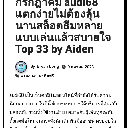
กรกฎาคม audi68
แตกง่ายไม่ต้องลุ้น
นานสล็อตธีมหลาย
แบบเล่นแล้วสบายใจ
Top 33 by Aiden
By
Bryan Long
9 ตุลาคม 2025
#
audi68 เครดิตฟรี
audi68 เป็นเว็บคาสิโนออนไลน์ที่กำลังได้รับความ
นิยมอย่างมากในปีนี้ ด้วยระบบการให้บริการที่ทันสมัย
ปลอดภัย รวมทั้งใช้งานง่าย เหมาะกับผู้เล่นทุกระดับ
ตั้งแต่มือใหม่จนกระทั่งนักเดิมพันมืออาชีพ ครบจบใน