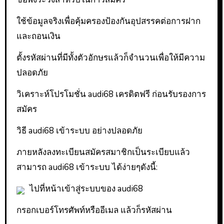
ใช้ข้อมูลจริงเพื่อคุ้มครองป้องกันอุปสรรคต่อการฝาก
และถอนเงิน
ตั้งรหัสผ่านที่มีทั้งตัวอักษรแล้วก็จำนวนเพื่อให้มีความ
ปลอดภัย
วิเคราะห์โปรโมชั่น audi68 เครดิตฟรี ก่อนรับรองการ
สมัคร
วิธี audi68 เข้าระบบ อย่างปลอดภัย
ภายหลังลงทะเบียนสมัครสมาชิกเป็นระเบียบแล้ว
สามารถ audi68 เข้าระบบ ได้ง่ายๆดังนี้:
ไปที่หน้าเข้าสู่ระบบของ audi68
กรอกเบอร์โทรศัพท์หรืออีเมล แล้วก็รหัสผ่าน