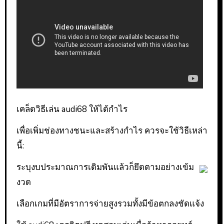
เคล็ดวิธีเล่น audi68 ให้ได้กำไร
เพื่อเพิ่มช่องทางชนะและสร้างกำไร ควรจะใช้วิธีเหล่า
นี้:
ระบุงบประมาณการเดิมพันแล้วก็ยึดตามอย่างเข้ม
งวด
เลือกเกมที่มีอัตราการจ่ายสูงรวมทั้งมีข้อตกลงชัดแจ้ง