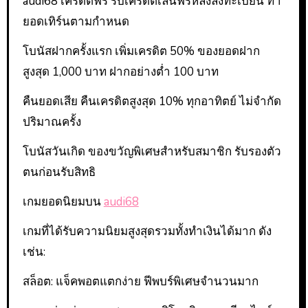
audi68 เครดิตฟรี รับเครดิตเล่นฟรีหลังลงทะเบียน ทำ
ยอดเทิร์นตามกำหนด
โบนัสฝากครั้งแรก เพิ่มเครดิต 50% ของยอดฝาก
สูงสุด 1,000 บาท ฝากอย่างต่ำ 100 บาท
คืนยอดเสีย คืนเครดิตสูงสุด 10% ทุกอาทิตย์ ไม่จำกัด
ปริมาณครั้ง
โบนัสวันเกิด ของขวัญพิเศษสำหรับสมาชิก รับรองตัว
ตนก่อนรับสิทธิ
เกมยอดนิยมบน
audi68
เกมที่ได้รับความนิยมสูงสุดรวมทั้งทำเงินได้มาก ดัง
เช่น:
สล็อต: แจ็คพอตแตกง่าย ฟีพบร์พิเศษจำนวนมาก