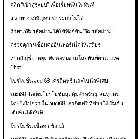
คลิก “เข้าสู่ระบบ” เพื่อเริ่มพนันในทันที
แนวทางแก้ปัญหาเข้าระบบไม่ได้
ถ้าหากลืมรหัสผ่าน ให้ใช้ฟังก์ชัน “ลืมรหัสผ่าน”
ตรวจดูการเชื่อมต่ออินเทอร์เน็ตให้เสถียร
หากบัญชีถูกหยุด ติดต่อทีมงานโดยทันทีผ่าน Live
Chat
โปรโมชั่น audi68 เครดิตฟรี และโบนัสพิเศษ
audi68 จัดเต็มโปรโมชั่นสุดคุ้มสำหรับผู้เล่นทุกคน
โดยยิ่งไปกว่านั้น audi68 เครดิตฟรี ที่ช่วยให้เริ่มต้น
เดิมพันได้ทันที:
โปรโมชั่น เนื้อหา ข้อแม้