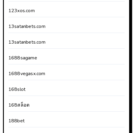
123xos.com
13satanbets.com
13satanbets.com
1688sagame
1688vegasx.com
168slot
168สล็อต
188bet