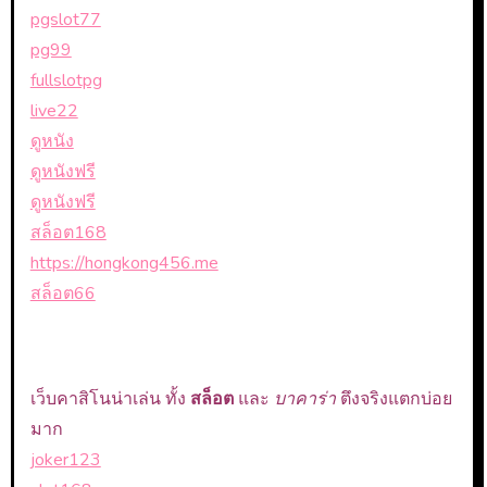
pgslot77
pg99
fullslotpg
live22
ดูหนัง
ดูหนังฟรี
ดูหนังฟรี
สล็อต168
https://hongkong456.me
สล็อต66
เว็บคาสิโนน่าเล่น ทั้ง
สล็อต
และ
บาคาร่า
ตึงจริงแตกบ่อย
มาก
joker123