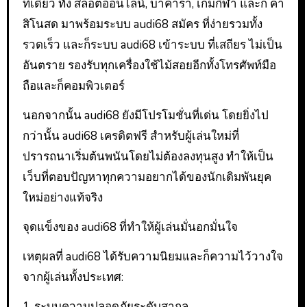
ที่เดียว ทั้ง สล็อตออนไลน์, บาคาร่า, เกมกีฬา และก็ คา
สิโนสด มาพร้อมระบบ audi68 สมัคร ที่ง่ายรวมทั้ง
รวดเร็ว และก็ระบบ audi68 เข้าระบบ ที่เสถียร ไม่เป็น
อันตราย รองรับทุกเครื่องใช้ไม้สอยอีกทั้งโทรศัพท์มือ
ถือและก็คอมพิวเตอร์
นอกจากนั้น audi68 ยังมีโปรโมชั่นที่เด่น โดยยิ่งไป
กว่านั้น audi68 เครดิตฟรี สำหรับผู้เล่นใหม่ที่
ปรารถนาเริ่มต้นพนันโดยไม่ต้องลงทุนสูง ทำให้เป็น
เว็บที่ตอบปัญหาทุกความอยากได้ของนักเดิมพันยุค
ใหม่อย่างแท้จริง
จุดแข็งของ audi68 ที่ทำให้ผู้เล่นมั่นอกมั่นใจ
เหตุผลที่ audi68 ได้รับความนิยมและก็ความไว้วางใจ
จากผู้เล่นทั้งประเทศ:
1. ระบบความปลอดภัยระดับสากล