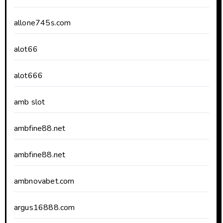
allone745s.com
alot66
alot666
amb slot
ambfine88.net
ambfine88.net
ambnovabet.com
argus16888.com