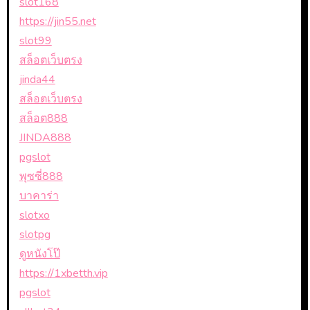
slot168
https://jin55.net
slot99
สล็อตเว็บตรง
jinda44
สล็อตเว็บตรง
สล็อต888
JINDA888
pgslot
พุซซี่888
บาคาร่า
slotxo
slotpg
ดูหนังโป๊
https://1xbetth.vip
pgslot