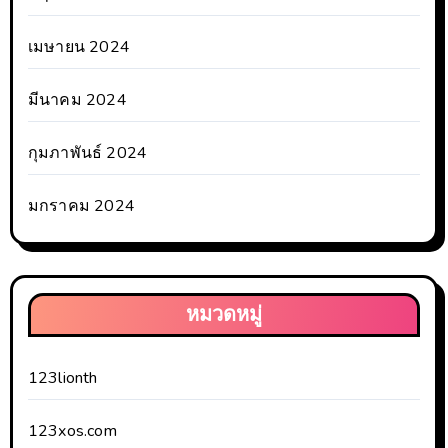
เมษายน 2024
มีนาคม 2024
กุมภาพันธ์ 2024
มกราคม 2024
หมวดหมู่
123lionth
123xos.com