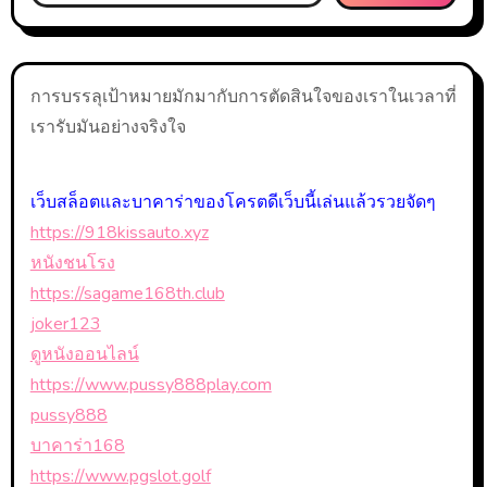
การบรรลุเป้าหมายมักมากับการตัดสินใจของเราในเวลาที่
เรารับมันอย่างจริงใจ
เว็บสล็อตและบาคาร่าของโครตดีเว็บนี้เล่นแล้วรวยจัดๆ
https://918kissauto.xyz
หนังชนโรง
https://sagame168th.club
joker123
ดูหนังออนไลน์
https://www.pussy888play.com
pussy888
บาคาร่า168
https://www.pgslot.golf