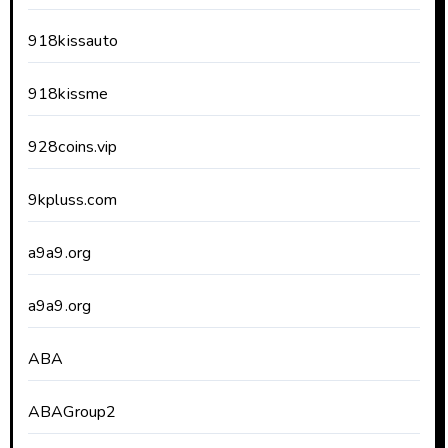
918kissauto
918kissme
928coins.vip
9kpluss.com
a9a9.org
a9a9.org
ABA
ABAGroup2